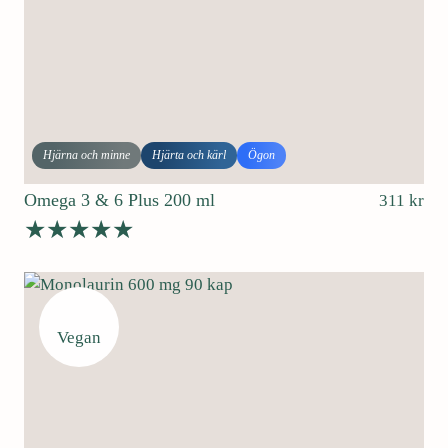
Hjärna och minne
Hjärta och kärl
Ögon
Omega 3 & 6 Plus 200 ml
311
kr
Betygsatt
4.57
av 5
Vegan