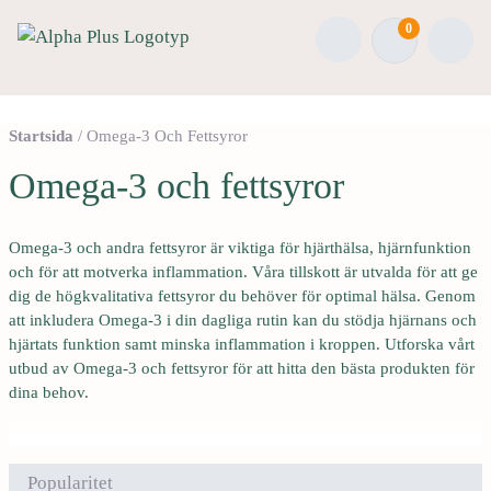
0
Ö
M
p
e
p
n
Startsida
/
Omega-3 Och Fettsyror
n
y
Omega-3 och fettsyror
D
a
u
s
ä
ö
Omega-3 och andra fettsyror är viktiga för hjärthälsa, hjärnfunktion
r
k
och för att motverka inflammation. Våra tillskott är utvalda för att ge
n
f
dig de högkvalitativa fettsyror du behöver för optimal hälsa. Genom
u
att inkludera Omega-3 i din dagliga rutin kan du stödja hjärnans och
u
v
hjärtats funktion samt minska inflammation i kroppen. Utforska vårt
n
i
utbud av Omega-3 och fettsyror för att hitta den bästa produkten för
k
dina behov.
d
t
i
i
n
o
n
n