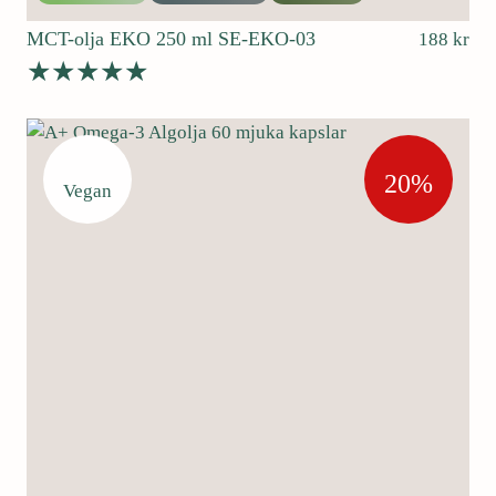
MCT-olja EKO 250 ml SE-EKO-03
188
kr
Betygsatt
5.00
av 5
20%
Vegan