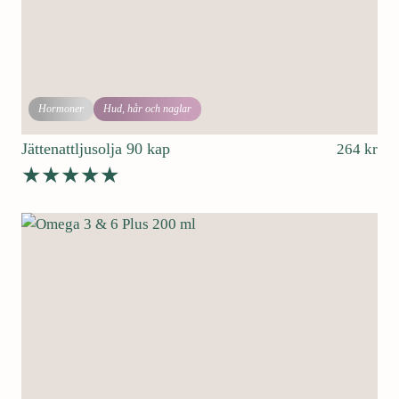
r
.
Hormoner
Hud, hår och naglar
Jättenattljusolja 90 kap
264
kr
Betygsatt
4.71
av 5