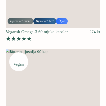
i
p
g
r
a
i
p
s
Hjärna och minne
Hjärta och kärl
Ögon
r
e
i
t
Vegansk Omega-3 60 mjuka kapslar
274
kr
s
ä
e
r
Betygsatt
t
:
4.94
av 5
v
1
a
5
Vegan
r
0
:
1
k
8
r
8
.
k