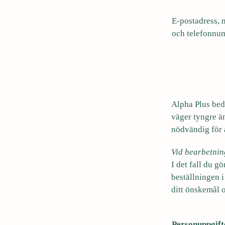
E-postadress,
och telefonnu
Alpha Plus bedö
väger tyngre än
nödvändig för 
Vid bearbetnin
I det fall du g
beställningen i
ditt önskemål o
Personuppgift