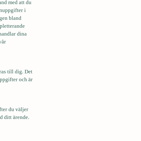
and med att du
nuppgifter i
ngen bland
pletterande
ehandlar dina
vår
s till dig. Det
ppgifter och är
fter du väljer
d ditt ärende.