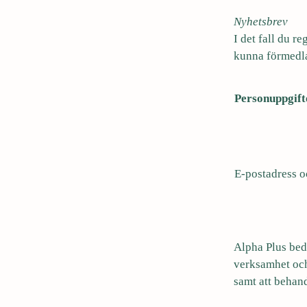
Nyhetsbrev
I det fall du r
kunna förmedla
Personuppgift
E-postadress 
Alpha Plus bedö
verksamhet och
samt att behan