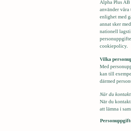
Alpha Plus AB 
i
använder våra t
d
enlighet med g
i
annat sker me
n
nationell lagst
n
personuppgifte
e
cookiepolicy
.
h
å
Vilka personup
l
Med personuppgi
l
kan till exempe
e
därmed personu
t
När du kontakta
När du kontakta
att lämna i sam
Personuppgift