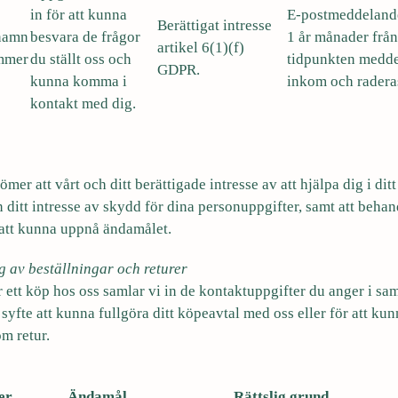
in för att kunna
E-postmeddelande
Berättigat intresse
 namn
besvara de frågor
1 år månader från
artikel 6(1)(f)
mmer
du ställt oss och
tidpunkten medde
GDPR.
kunna komma i
inkom och radera
kontakt med dig.
mer att vårt och ditt berättigade intresse av att hjälpa dig i dit
 ditt intresse av skydd för dina personuppgifter, samt att behan
att kunna uppnå ändamålet.
g av beställningar och returer
ör ett köp hos oss samlar vi in de kontaktuppgifter du anger i 
 syfte att kunna fullgöra ditt köpeavtal med oss eller för att ku
m retur.
er
Ändamål
Rättslig grund