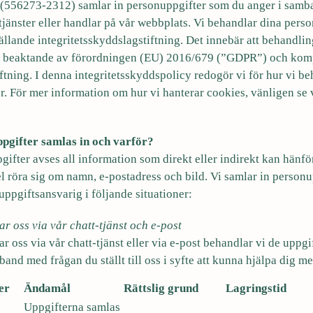
(556273-2312) samlar in personuppgifter som du anger i samb
jänster eller handlar på vår webbplats. Vi behandlar dina perso
ällande integritetsskyddslagstiftning. Det innebär att behandli
d beaktande av förordningen (EU) 2016/679 (”GDPR”) och kom
iftning. I denna integritetsskyddspolicy redogör vi för hur vi b
r. För mer information om hur vi hanterar cookies, vänligen se 
pgifter samlas in och varför?
fter avses all information som direkt eller indirekt kan hänföra
l röra sig om namn, e-postadress och bild. Vi samlar in personu
ppgiftsansvarig i följande situationer:
r oss via vår chatt-tjänst och e-post
r oss via vår chatt-tjänst eller via e-post behandlar vi de uppgi
band med frågan du ställt till oss i syfte att kunna hjälpa dig me
er
Ändamål
Rättslig grund
Lagringstid
Uppgifterna samlas