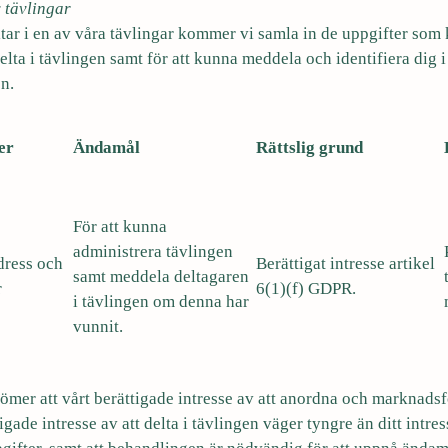
 tävlingar
eltar i en av våra tävlingar kommer vi samla in de uppgifter som k
lta i tävlingen samt för att kunna meddela och identifiera dig i 
n.
er
Ändamål
Rättslig grund
För att kunna
administrera tävlingen
dress och
Berättigat intresse artikel
samt meddela deltagaren
r
6(1)(f) GDPR.
i tävlingen om denna har
vunnit.
ömer att vårt berättigade intresse av att anordna och marknadsf
tigade intresse av att delta i tävlingen väger tyngre än ditt intre