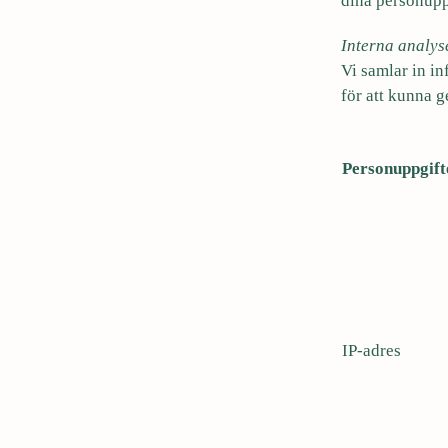
dina personupp
Interna analys
Vi samlar in in
för att kunna g
Personuppgift
IP-adres