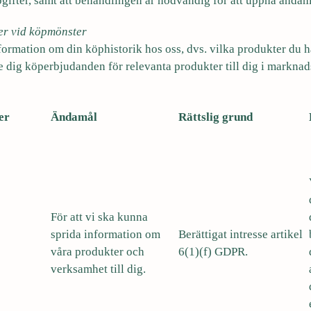
gifter, samt att behandlingen är nödvändig för att uppnå ändam
er vid köpmönster
formation om din köphistorik hos oss, dvs. vilka produkter du h
e dig köperbjudanden för relevanta produkter till dig i marknad
er
Ändamål
Rättslig grund
För att vi ska kunna
sprida information om
Berättigat intresse artikel
våra produkter och
6(1)(f) GDPR.
verksamhet till dig.