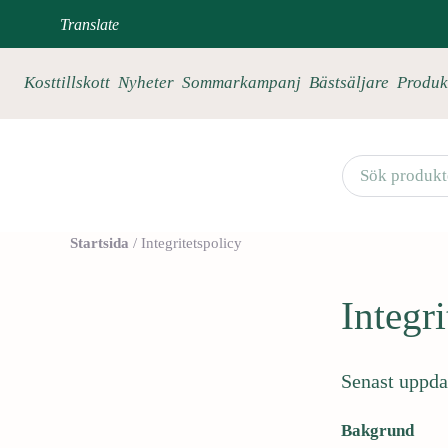
Translate
Kosttillskott
Nyheter
Sommarkampanj
Bästsäljare
Produk
Startsida
/
Integritetspolicy
D
Integri
u
ä
r
Senast uppda
n
u
Bakgrund
v