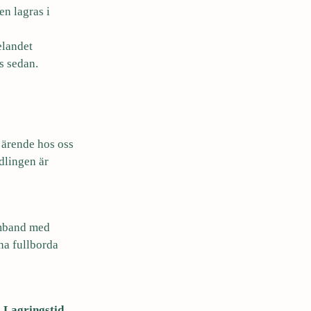
n lagras i
landet
s sedan.
t ärende hos oss
dlingen är
samband med
nna fullborda
Lagringstid