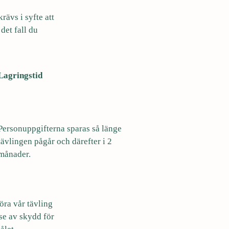
rävs i syfte att
det fall du
Lagringstid
Personuppgifterna sparas så länge
tävlingen pågår och därefter i 2
månader.
öra vår tävling
sse av skydd för