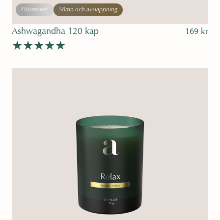
Hormoner
Sömn och avslappning
Ashwagandha 120 kap
169
kr
Betygsatt
5.00
av 5