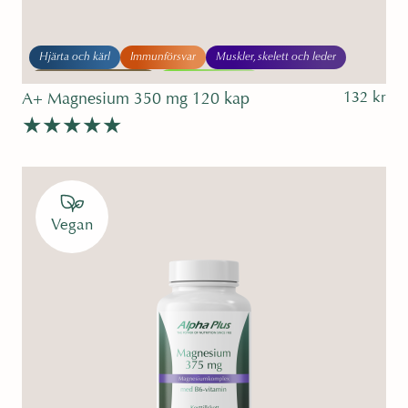
Hjärta och kärl
Immunförsvar
Muskler, skelett och leder
Sömn och avslappning
Sport och träning
132
kr
A+ Magnesium 350 mg 120 kap
Betygsatt
5.00
av 5
Vegan