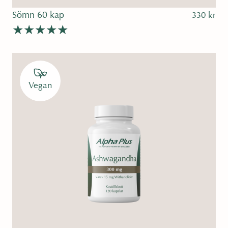
Sömn 60 kap
330
kr
Betygsatt
4.67
av 5
Vegan