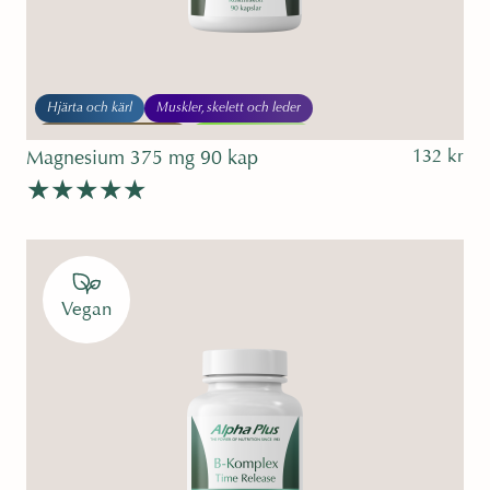
Hjärta och kärl
Muskler, skelett och leder
Sömn och avslappning
Sport och träning
132
kr
Magnesium 375 mg 90 kap
Betygsatt
4.79
av 5
Vegan