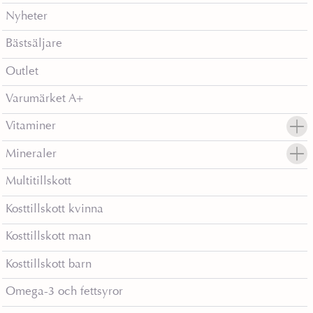
8
r
Nyheter
3
.
Bästsäljare
k
Outlet
r
Varumärket A+
.
Vitaminer
Mineraler
Multitillskott
Kosttillskott kvinna
Kosttillskott man
Kosttillskott barn
Omega-3 och fettsyror