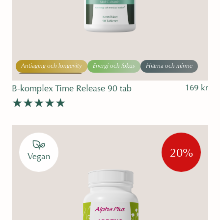
Antiaging och longevity
Energi och fokus
Hjärna och minne
Sömn och avslappning
169
kr
B-komplex Time Release 90 tab
Betygsatt
4.78
av 5
20%
Vegan