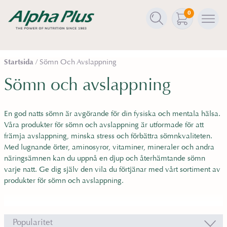
0
Ö
M
p
e
p
n
Startsida
/
Sömn Och Avslappning
n
y
D
Sömn och avslappning
a
u
s
ä
ö
En god natts sömn är avgörande för din fysiska och mentala hälsa.
r
k
Våra produkter för sömn och avslappning är utformade för att
n
f
främja avslappning, minska stress och förbättra sömnkvaliteten.
u
Med lugnande örter, aminosyror, vitaminer, mineraler och andra
u
v
näringsämnen kan du uppnå en djup och återhämtande sömn
n
varje natt. Ge dig själv den vila du förtjänar med vårt sortiment av
i
k
produkter för sömn och avslappning.
d
t
i
i
n
o
n
n