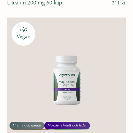
L-teanin 200 mg 60 kap
311
kr
Vegan
Hjärna och minne
Muskler, skelett och leder