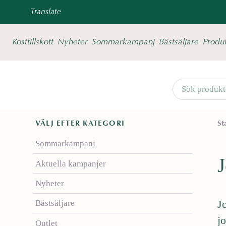
Translate
Kosttillskott
Nyheter
Sommarkampanj
Bästsäljare
Produ
VÄLJ EFTER KATEGORI
St
D
Sommarkampanj
u
Aktuella kampanjer
ä
r
Nyheter
n
J
Bästsäljare
u
v
jo
Outlet