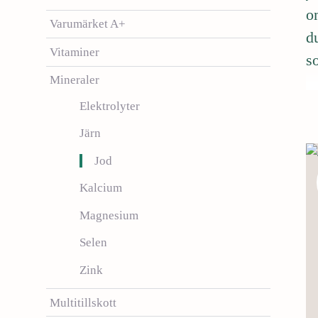
i
o
Varumärket A+
d
d
i
Vitaminer
so
n
n
Mineraler
e
Elektrolyter
h
å
Järn
l
Jod
l
e
Kalcium
t
Magnesium
Selen
Zink
Multitillskott