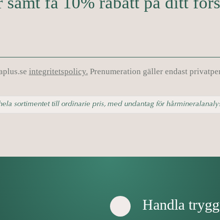
 samt få 10% rabatt på ditt för
aplus.se
integritetspolicy.
Prenumeration gäller endast privatper
ela sortimentet till ordinarie pris, med undantag för hårmineralanaly
Handla trygg