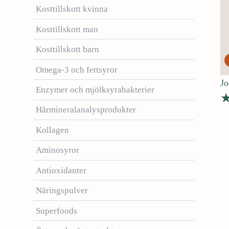
Kosttillskott kvinna
Kosttillskott man
Kosttillskott barn
Omega-3 och fettsyror
Jo
Enzymer och mjölksyrabakterier
Hårmineralanalysprodukter
B
Kollagen
5
Aminosyror
Antioxidanter
Näringspulver
Superfoods