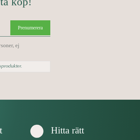
sta köp!
Prenumerera
soner, ej
sprodukter.
t
Hitta rätt