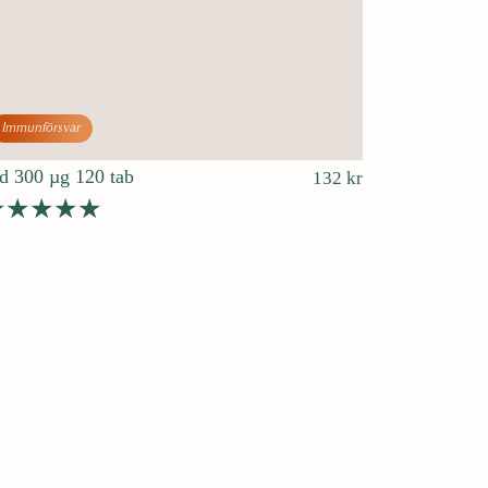
Immunförsvar
d 300 µg 120 tab
132
kr
etygsatt
av 5
.00