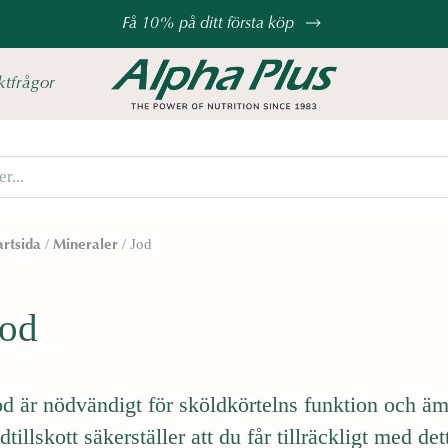
Få 10% på ditt första köp
ktfrågor
/
/
Jod
artsida
Mineraler
Jod
od är nödvändigt för sköldkörtelns funktion och 
dtillskott säkerställer att du får tillräckligt med de