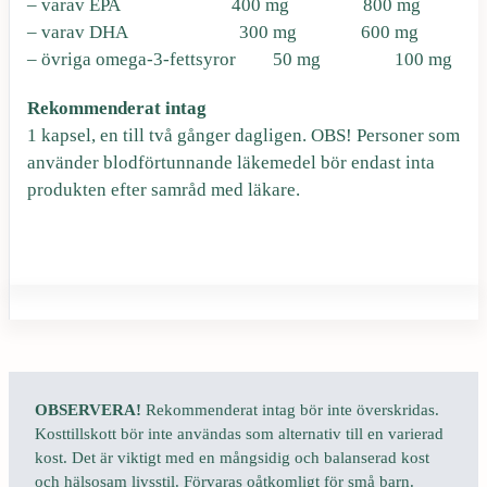
– varav EPA 400 mg 800 mg
2
r
– varav DHA 300 mg 600 mg
– övriga omega-3-fettsyror 50 mg 100 mg
6
.
Rekommenderat intag
1 kapsel, en till två gånger dagligen. OBS! Personer som
använder blodförtunnande läkemedel bör endast inta
produkten efter samråd med läkare.
k
r
.
OBSERVERA!
Rekommenderat intag bör inte överskridas.
Kosttillskott bör inte användas som alternativ till en varierad
kost. Det är viktigt med en mångsidig och balanserad kost
och hälsosam livsstil. Förvaras oåtkomligt för små barn.