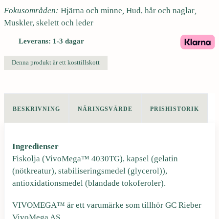
Fokusområden:
Hjärna och minne
,
Hud, hår och naglar
,
l
e
Muskler, skelett och leder
i
p
Leverans: 1-3 dagar
Denna produkt är ett kosttillskott
g
r
a
i
BESKRIVNING
NÄRINGSVÄRDE
PRISHISTORIK
p
s
Ingredienser
r
e
Fiskolja (VivoMega™ 4030TG), kapsel (gelatin
(nötkreatur), stabiliseringsmedel (glycerol)),
antioxidationsmedel (blandade tokoferoler).
i
t
VIVOMEGA™ är ett varumärke som tillhör GC Rieber
VivoMega AS.