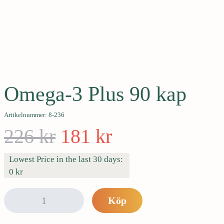
e
h
å
l
l
Hjärna och minne
Hud, hår och naglar
e
Muskler, skelett och leder
t
Omega-3 Plus 90 kap
Artikelnummer: 8-236
D
D
226
kr
181
kr
e
e
Lowest Price in the last 30 days:
0
kr
t
t
O
Köp
m
e