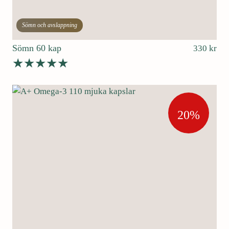
Sömn och avslappning
Sömn 60 kap
330
kr
Betygsatt
4.67
av 5
20%