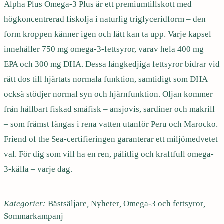
u
n
Alpha Plus Omega-3 Plus är ett premiumtillskott med
g
högkoncentrerad fiskolja i naturlig triglyceridform – den
a
r
u
-
form kroppen känner igen och lätt kan ta upp. Varje kapsel
3
innehåller 750 mg omega-3-fettsyror, varav hela 400 mg
s
v
P
EPA och 300 mg DHA. Dessa långkedjiga fettsyror bidrar vid
l
rätt dos till hjärtats normala funktion, samtidigt som DHA
u
p
a
också stödjer normal syn och hjärnfunktion. Oljan kommer
s
9
från hållbart fiskad småfisk – ansjovis, sardiner och makrill
r
r
0
– som främst fångas i rena vatten utanför Peru och Marocko.
k
Friend of the Sea-certifieringen garanterar ett miljömedvetet
a
u
a
val. För dig som vill ha en ren, pålitlig och kraftfull omega-
p
3-källa – varje dag.
m
n
n
ä
n
Kategorier:
Bästsäljare
,
Nyheter
,
Omega-3 och fettsyror
,
g
d
g
Sommarkampanj
d