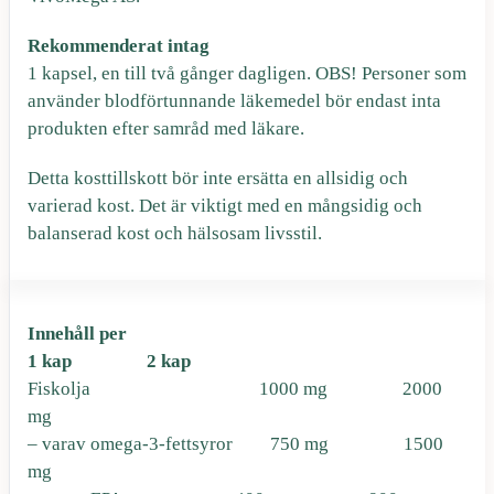
s
ä
Rekommenderat intag
e
r
1 kapsel, en till två gånger dagligen. OBS! Personer som
använder blodförtunnande läkemedel bör endast inta
t
:
produkten efter samråd med läkare.
Detta kosttillskott bör inte ersätta en allsidig och
v
1
varierad kost. Det är viktigt med en mångsidig och
balanserad kost och hälsosam livsstil.
a
8
r
1
Innehåll per
1 kap 2 kap
Fiskolja 1000 mg 2000
:
mg
– varav omega-3-fettsyror 750 mg 1500
2
k
mg