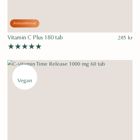
Immunförsvar
Vitamin C Plus 180 tab
285
kr
Betygsatt
av 5
4.70
Vegan