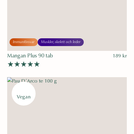
Immunförsvar
Muskler, skelett och leder
Mangan Plus 90 tab
189
kr
Betygsatt
av 5
4.50
Vegan