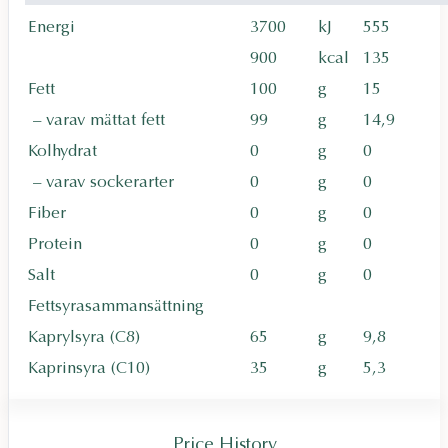
Energi
3700
kJ
555
900
kcal
135
Fett
100
g
15
– varav mättat fett
99
g
14,9
Kolhydrat
0
g
0
– varav sockerarter
0
g
0
Fiber
0
g
0
Protein
0
g
0
Salt
0
g
0
Fettsyrasammansättning
Kaprylsyra (C8)
65
g
9,8
Kaprinsyra (C10)
35
g
5,3
Price History