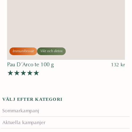
Immunförsvar
Vikt och detox
Pau D´Arco te 100 g
132
kr
Betygsatt
av 5
5.00
VÄLJ EFTER KATEGORI
Sommarkampanj
Aktuella kampanjer