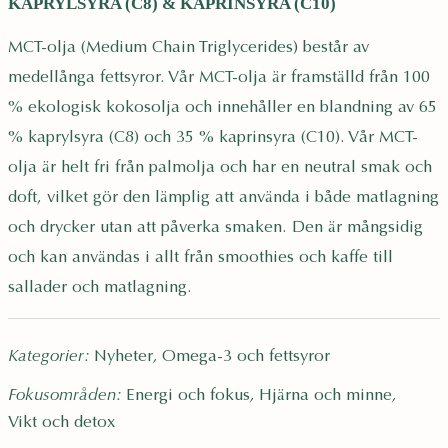
KAPRYLSYRA (C8) & KAPRINSYRA (C10)
-
o
MCT-olja (Medium Chain Triglycerides) består av
l
medellånga fettsyror. Vår MCT-olja är framställd från 100
j
% ekologisk kokosolja och innehåller en blandning av 65
a
E
% kaprylsyra (C8) och 35 % kaprinsyra (C10). Vår MCT-
K
olja är helt fri från palmolja och har en neutral smak och
O
doft, vilket gör den lämplig att använda i både matlagning
2
och drycker utan att påverka smaken. Den är mångsidig
5
och kan användas i allt från smoothies och kaffe till
0
m
sallader och matlagning.
l
S
Nyheter
Omega-3 och fettsyror
E
Kategorier:
,
-
Energi och fokus
Hjärna och minne
Fokusområden:
,
,
E
Vikt och detox
K