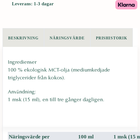
O
Leverans: 1-3 dagar
-
0
3
m
BESKRIVNING
NÄRINGSVÄRDE
PRISHISTORIK
ä
n
g
Ingredienser
d
100 % ekologisk MCT-olja (mediumkedjade
triglycerider från kokos).
Användning:
1 msk (15 ml), en till tre gånger dagligen.
Näringsvärde per
100 ml
1 msk (15 m