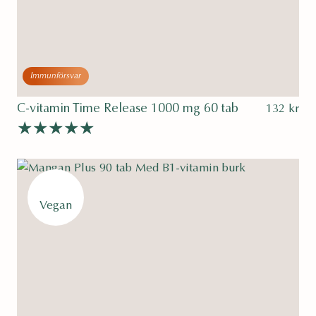
Immunförsvar
C-vitamin Time Release 1000 mg 60 tab
132
kr
Betygsatt
av 5
4.85
Vegan