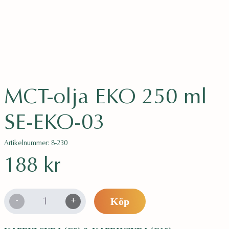
e
h
å
l
l
Energi och fokus
Hjärna och minne
e
Vikt och detox
t
MCT-olja EKO 250 ml
SE-EKO-03
Artikelnummer: 8-230
188
kr
M
-
+
Köp
C
T