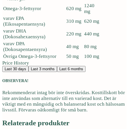
1240
Omega-3-fettsyror
620 mg
mg
varav EPA
310 mg
620 mg
(Eikosapentaensyra)
varav DHA
220 mg
440 mg
(Dokosahexaensyra)
varav DPA
40 mg
80 mg
(Dokosapentaensyra)
Övriga Omega-3-fettsyror
50 mg
100 mg
Price History
Last 30 days
Last 3 months
Last 6 months
OBSERVERA!
Rekommenderat intag bör inte överskridas. Kosttillskott bör
inte användas som alternativ till en varierad kost. Det är
viktigt med en mångsidig och balanserad kost och hälsosam
livsstil. Förvaras oåtkomligt för små barn.
Relaterade produkter