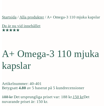
Startsida
/
Alla produkter
/
A+ Omega-3 110 mjuka kapslar
Du är nu vid innehållet
Hjärna och minne
Hjärta och kärl
Ögon
A+ Omega-3 110 mjuka
kapslar
Artikelnummer: 40-401
Betygsatt
4.80
av 5 baserat på
5
kundrecensioner
188
kr
Det ursprungliga priset var: 188 kr.
150
kr
Det
nuvarande priset är: 150 kr.