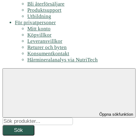
Bli återförsäljare
Produktsupport
Utbildning
För privatpersoner
Mitt konto
Köpvillkor
Leveransvillkor
Returer och byten
Konsumentkontakt
Hårmineralanalys via NutriTech
Öppna sökfunktion