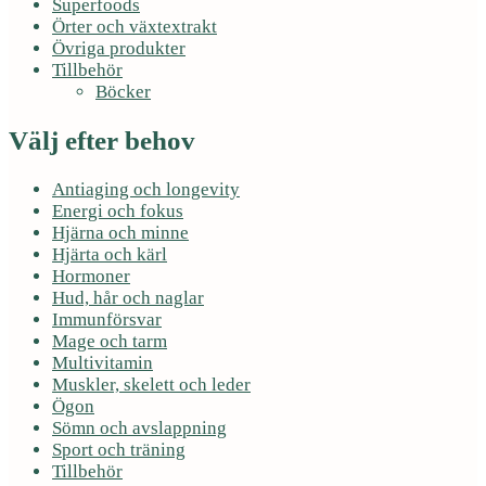
Superfoods
Örter och växtextrakt
Övriga produkter
Tillbehör
Böcker
Välj efter behov
Antiaging och longevity
Energi och fokus
Hjärna och minne
Hjärta och kärl
Hormoner
Hud, hår och naglar
Immunförsvar
Mage och tarm
Multivitamin
Muskler, skelett och leder
Ögon
Sömn och avslappning
Sport och träning
Tillbehör