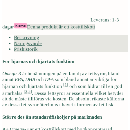
Leverans: 1-3
dagar
Denna produkt är ett kosttillskott
Beskrivning
Näringsvärde
Prishistorik
För hjärnas och hjärtats funktion
Omega-3
är benämningen på en familj av fettsyror, bland
annat
EPA
,
DHA
och
DPA
som bland annat är viktiga för
[
1
]
hjärnan och hjärtats funktion
och som bidrar till en god
[
2
,
3
]
artärhälsa
. Dessa fettsyror är essentiella vilket betyder
att de måste tillföras via kosten. De absolut rikaste källorna
av dessa fettsyror återfinns i havet i formen av fet fisk.
Större dos än standardfiskoljor på marknaden
A+ Omega-3 är ett kosttillskott med högkoncentrerad