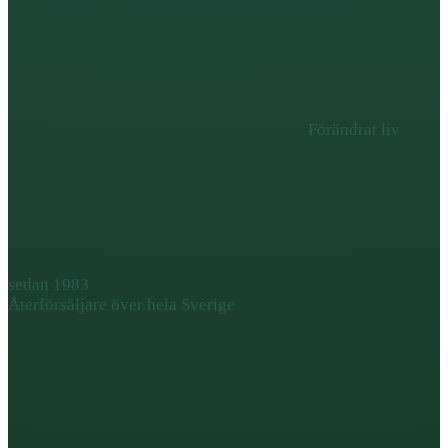
Förändrat liv
sedan 1983
Återförsäljare över hela Sverige