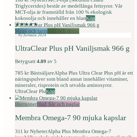
Triglycerides) består av medellånga fettsyror. Vår
MCT-olja är framställd från 100 % ekologisk
kokosolja och innehåller en blan
Köp
Mage och tarm
Vikt och detox
Ny formula 2024
UltraClear Plus pH Vaniljsmak 966 g
Betygsatt
4.89
av 5
785
kr
Bästsäljare
Alpha Plus Ultra Clear Plus pH är ett
näringspulver som bland annat innehåller vitaminer,
mineraler, risprotein och utvalda aminosyror.
UltraClear Plu
Köp
Hormoner
Hud, hår och naglar
Membra Omega-7 90 mjuka kapslar
311
kr
Nyheter
Alpha Plus Membra Omega-7