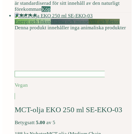
är standardiserad för sitt innehåll av den naturligt
förekomman
Köp
Energi och fokus
Hjärna och minne
Vikt och detox
Denna produkt innehåller inga animaliska produkter
Vegan
MCT-olja EKO 250 ml SE-EKO-03
Betygsatt
5.00
av 5
188
kr
Nyheter
MCT-olja (Medium Chain