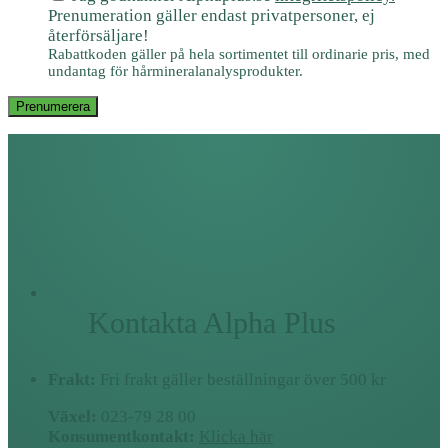
Prenumeration gäller endast privatpersoner, ej
återförsäljare!
Rabattkoden gäller på hela sortimentet till ordinarie pris, med
undantag för hårmineralanalysprodukter.
Prenumerera
Kontakta Alpha Plus
Frakt:
Fri frakt gäller beställningar över 500 kr
Växel:
023-79 28 00
Konsumentkontakt:
Klicka här