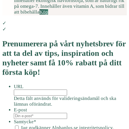
innehåller ekologisk havtornsolja, som är naturligt rik
på omega-7. Innehåller även vitamin A, som bidrar till
att bibehålla
Köp
✓
✓
Prenumerera på vårt nyhetsbrev för
att ta del av tips, inspiration och
nyheter samt få 10% rabatt på ditt
första köp!
URL
Detta fält används för valideringsändamål och ska
lämnas oförändrat.
E-post
Samtycke
*
Jag godkänner Alphaplus.se
integritetspolicy.