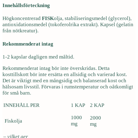
Innehållsförteckning
Högkoncentrerad
FISK
olja, stabiliseringsmedel (glycerol),
antioxidationsmedel (tokoferolrika extrakt). Kapsel (gelatin
från nötkreatur).
Rekommenderat intag
1-2 kapslar dagligen med måltid.
Rekommenderat intag bör inte överskridas. Detta
kosttillskott bör inte ersätta en allsidig och varierad kost.
Det är viktigt med en mångsidig och balanserad kost och
hälsosam livsstil. Förvaras i rumstemperatur och oåtkomligt
för små barn.
INNEHÅLL PER
1 KAP
2 KAP
1000
2000
Fiskolja
mg
mg
– vilket ger