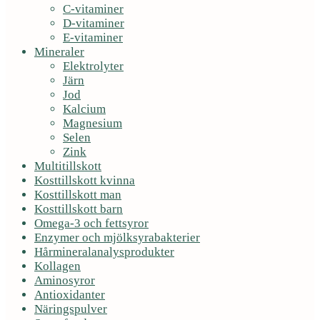
C-vitaminer
D-vitaminer
E-vitaminer
Mineraler
Elektrolyter
Järn
Jod
Kalcium
Magnesium
Selen
Zink
Multitillskott
Kosttillskott kvinna
Kosttillskott man
Kosttillskott barn
Omega-3 och fettsyror
Enzymer och mjölksyrabakterier
Hårmineralanalysprodukter
Kollagen
Aminosyror
Antioxidanter
Näringspulver