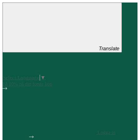
Translate
Select Language
▼
Få 10% på ditt första köp
Logga in