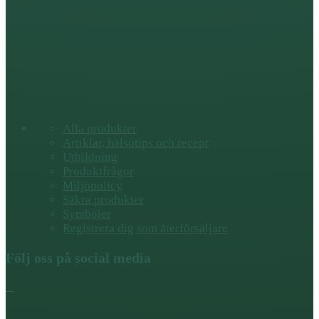
Alla produkter
Artiklar, hälsotips och recept
Utbildning
Produktfrågor
Miljöpolicy
Säkra produkter
Symboler
Registrera dig som återförsäljare
Följ oss på social media