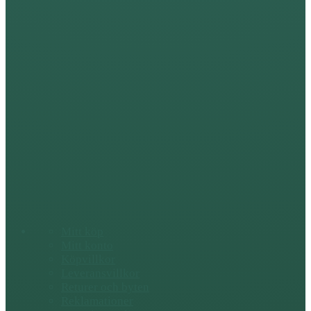
Mitt köp
Mitt konto
Köpvillkor
Leveransvillkor
Returer och byten
Reklamationer