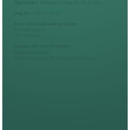
Öppettider:
Måndag-fredag 08:30-12:00
Org.Nr:
556273-2312
Post- och besöksadress Falun
Roxnäsvägen 6
791 44 Falun
Support för återförsäljare
Produktsupport »
Terapeutsupport för hårmineralanalys »
Handla tryggt