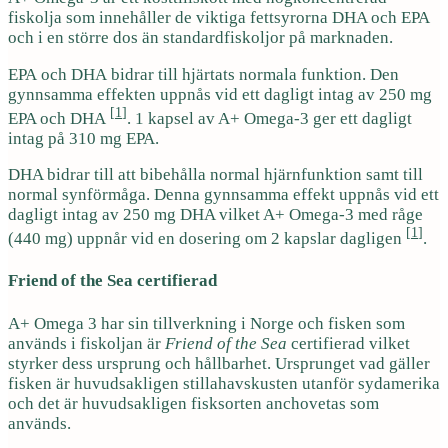
fiskolja som innehåller de viktiga fettsyrorna DHA och EPA
och i en större dos än standardfiskoljor på marknaden.
EPA och DHA
bidrar till hjärtats normala funktion. Den
gynnsamma effekten uppnås vid ett dagligt intag av 250 mg
[
1
]
EPA och DHA
. 1 kapsel av A+ Omega-3 ger ett dagligt
intag på 310 mg EPA.
DHA bidrar till att bibehålla normal hjärnfunktion samt till
normal synförmåga. Denna gynnsamma effekt uppnås vid ett
dagligt intag av 250 mg DHA vilket A+ Omega-3 med råge
[
1
]
(440 mg) uppnår vid en dosering om 2 kapslar dagligen
.
Friend of the Sea certifierad
A+ Omega 3 har sin tillverkning i Norge och fisken som
används i fiskoljan är
Friend of the Sea
certifierad vilket
styrker dess ursprung och hållbarhet. Ursprunget vad gäller
fisken är huvudsakligen stillahavskusten utanför sydamerika
och det är huvudsakligen fisksorten anchovetas som
används.