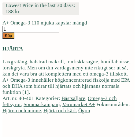
Lowest Price in the last 30 days:
188
kr
A+ Omega-3 110 mjuka kapslar mängd
Köp
HJÄRTA
Laxgratäng, halstrad makrill, tonfisklasagne, bouillabaisse,
torskgryta. Men om din vardagsmeny inte riktigt ser ut så,
kan det vara bra att komplettera med ett omega-3 tillskott.
A+ Omega-3 innehåller högkoncentrerad fiskolja med EPA
och DHA som bidrar till hjärtats och hjärnans normala
funktion [1].
Art. nr.
40-401
Kategorier:
Bästsäljare
,
Omega-3 och
fettsyror
,
Sommarkampanj
,
Varumärket A+
Fokusområden:
Hjärna och minne
,
Hjärta och kärl
,
Ögon