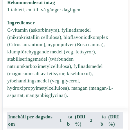
Rekommenderat intag
1 tablett, en till två gånger dagligen.
Ingredienser
C-vitamin (askorbinsyra), fyllnadsmedel
(mikrokristallin cellulosa), bioflavoniodkomplex
(Citrus aurantium), nyponpulver (Rosa canina),
klumpförebyggande medel (veg. fettsyror),
stabiliseringsmedel (tvärbunden
natriumkarboximetylcellulosa), fyllnadsmedel
(magnesiumsalt av fettsyror, kiseldioxid),
ytbehandlingsmedel (veg. glycerol,
hydroxipropylmetylcellulosa), mangan (mangan-L-
aspartat, manganbisglycinat).
Innehåll per dagsdos
ta
(DRI
ta
(DRI
1
2
om
b
%)
b
%)