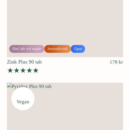
Hud, hår och naglar
Immunförsvar
Ögon
Zink Plus 90 tab
178
kr
Betygsatt
4.64
av 5
Vegan