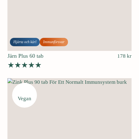
Hjärta och kärl
Immunförsvar
Järn Plus 60 tab
178
kr
Betygsatt
4.74
av 5
Vegan