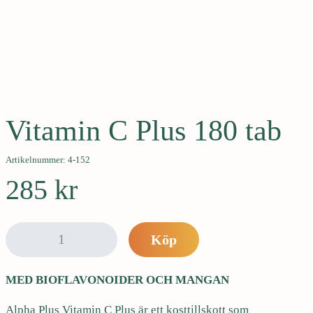
e
h
å
l
l
Immunförsvar
e
t
Vitamin C Plus 180 tab
Artikelnummer: 4-152
285
kr
V
Köp
i
t
MED BIOFLAVONOIDER OCH MANGAN
a
m
Alpha Plus Vitamin C Plus är ett kosttillskott som