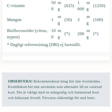
50
m
1
m
C-vitamin
(625)
(1250)
0
g
000
g
m
m
Mangan
1
(50)
2
(100)
g
g
Bioflavonoider (citrus,
10
m
m
(*)
200
(*)
nypon)
0
g
g
* Dagligt referensintag (DRI) ej fastställt.
OBSERVERA!
Rekommenderat intag bör inte överskridas.
Kosttillskott bör inte användas som alternativ till en varierad
kost. Det är viktigt med en mångsidig och balanserad kost
och hälsosam livsstil. Förvaras oåtkomligt för små barn.