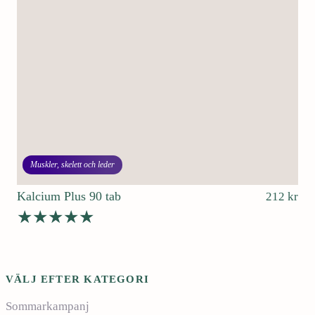
Muskler, skelett och leder
Kalcium Plus 90 tab
212
kr
Betygsatt
4.68
av 5
VÄLJ EFTER KATEGORI
Sommarkampanj