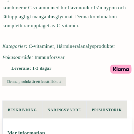
i
kombinerar C-vitamin med bioflavonoider från nypon och
n
lättupptagligt manganbisglycinat. Denna kombination
C
P
kompletterar upptaget av C-vitamin.
l
u
Kategorier:
C-vitaminer
,
Hårmineralanalysprodukter
s
1
Fokusområde:
Immunförsvar
8
Leverans: 1-3 dagar
0
t
Denna produkt är ett kosttillskott
a
b
m
ä
BESKRIVNING
NÄRINGSVÄRDE
PRISHISTORIK
n
g
d
Mer information