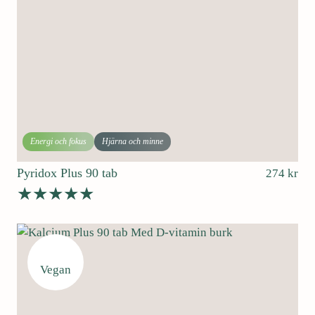
Energi och fokus
Hjärna och minne
Pyridox Plus 90 tab
274
kr
Betygsatt
4.80
av 5
Vegan