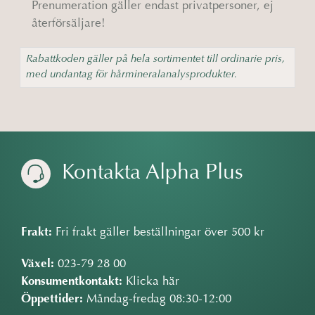
Prenumeration gäller endast privatpersoner, ej
återförsäljare!
Rabattkoden gäller på hela sortimentet till ordinarie pris,
med undantag för hårmineralanalysprodukter.
Kontakta Alpha Plus
Frakt:
Fri frakt gäller beställningar över 500 kr
Växel:
023-79 28 00
Konsumentkontakt:
Klicka här
Öppettider:
Måndag-fredag 08:30-12:00