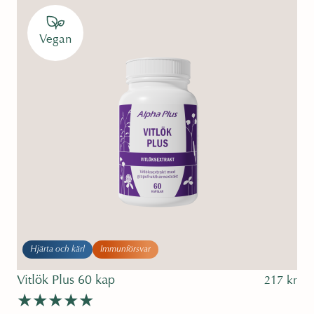
4.80
av 5
Vegan
Hjärta och kärl
Immunförsvar
Vitlök Plus 60 kap
217
kr