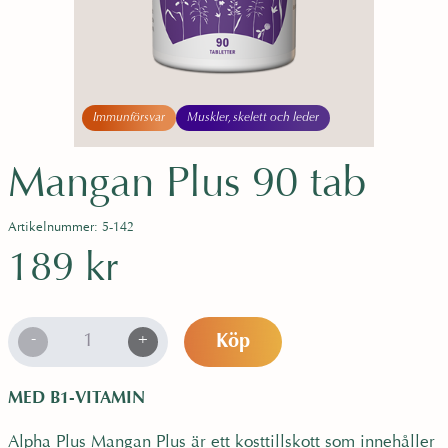
e
h
å
l
l
Immunförsvar
Muskler, skelett och leder
e
t
Mangan Plus 90 tab
Artikelnummer: 5-142
189
kr
M
-
+
Köp
a
n
MED B1-VITAMIN
g
a
Alpha Plus Mangan Plus är ett kosttillskott som innehåller