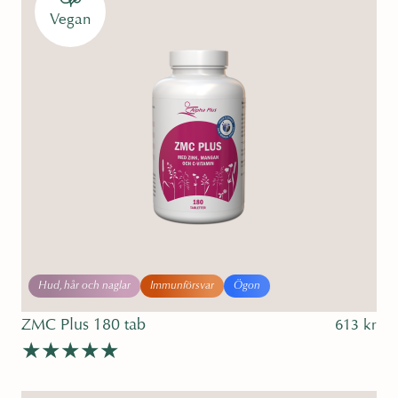
Vegan
Hud, hår och naglar
Immunförsvar
Ögon
ZMC Plus 180 tab
613
kr
Betygsatt