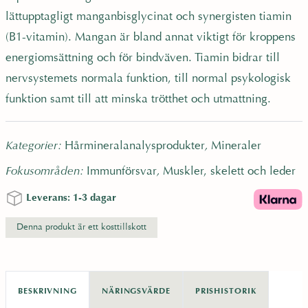
n
lättupptagligt manganbisglycinat och synergisten tiamin
P
l
(B1-vitamin). Mangan är bland annat viktigt för kroppens
u
energiomsättning och för bindväven. Tiamin bidrar till
s
nervsystemets normala funktion, till normal psykologisk
9
funktion samt till att minska trötthet och utmattning.
0
t
a
Kategorier:
Hårmineralanalysprodukter
,
Mineraler
b
Fokusområden:
Immunförsvar
,
Muskler, skelett och leder
m
ä
Leverans: 1-3 dagar
n
g
Denna produkt är ett kosttillskott
d
BESKRIVNING
NÄRINGSVÄRDE
PRISHISTORIK