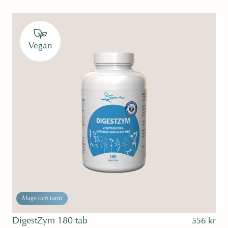
Betygsatt
5.00
av 5
Vegan
Mage och tarm
DigestZym 180 tab
556
kr