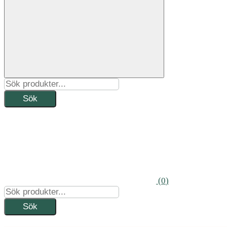
Öppna
sökfunktion
(
0
)