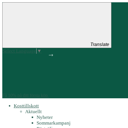
Translate
Select Language
▼
Få 10% på ditt första köp
Kosttillskott
Aktuellt
Nyheter
Sommarkampanj