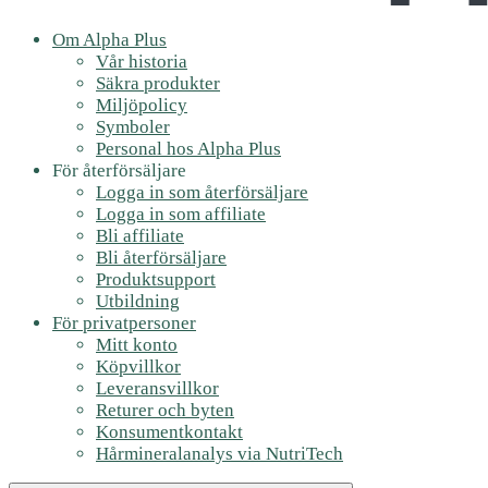
Om Alpha Plus
Vår historia
Säkra produkter
Miljöpolicy
Symboler
Personal hos Alpha Plus
För återförsäljare
Logga in som återförsäljare
Logga in som affiliate
Bli affiliate
Bli återförsäljare
Produktsupport
Utbildning
För privatpersoner
Mitt konto
Köpvillkor
Leveransvillkor
Returer och byten
Konsumentkontakt
Hårmineralanalys via NutriTech