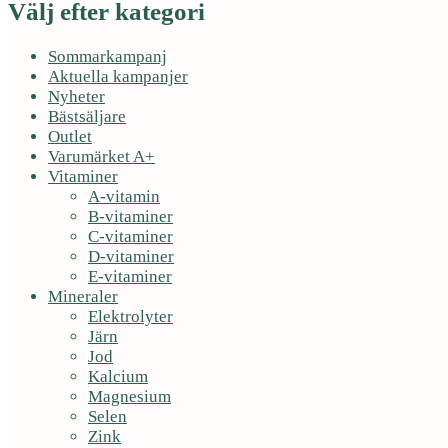
Välj efter kategori
Sommarkampanj
Aktuella kampanjer
Nyheter
Bästsäljare
Outlet
Varumärket A+
Vitaminer
A-vitamin
B-vitaminer
C-vitaminer
D-vitaminer
E-vitaminer
Mineraler
Elektrolyter
Järn
Jod
Kalcium
Magnesium
Selen
Zink