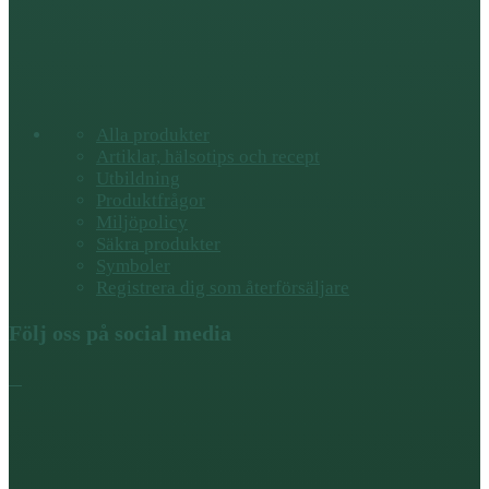
Alla produkter
Artiklar, hälsotips och recept
Utbildning
Produktfrågor
Miljöpolicy
Säkra produkter
Symboler
Registrera dig som återförsäljare
Följ oss på social media