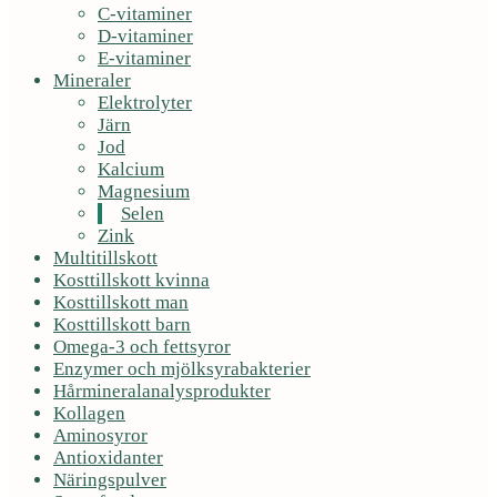
C-vitaminer
D-vitaminer
E-vitaminer
Mineraler
Elektrolyter
Järn
Jod
Kalcium
Magnesium
Selen
Zink
Multitillskott
Kosttillskott kvinna
Kosttillskott man
Kosttillskott barn
Omega-3 och fettsyror
Enzymer och mjölksyrabakterier
Hårmineralanalysprodukter
Kollagen
Aminosyror
Antioxidanter
Näringspulver