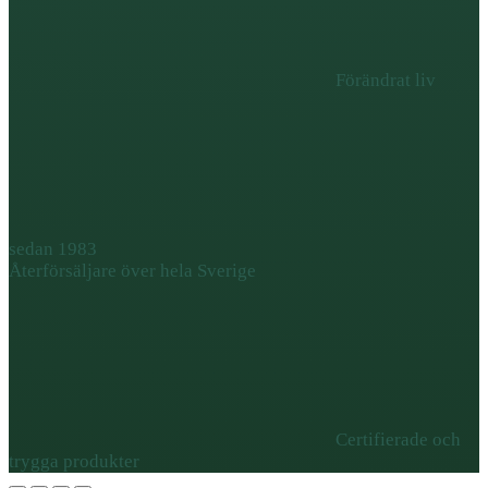
Förändrat liv
sedan 1983
Återförsäljare över hela Sverige
Certifierade och
trygga produkter