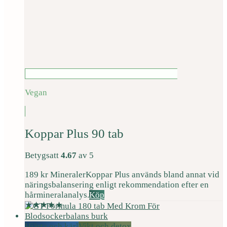
Vegan
Koppar Plus 90 tab
Betygsatt
4.67
av 5
189
kr
Mineraler
Koppar Plus används bland annat vid
näringsbalansering enligt rekommendation efter en
hårmineralanalys.
Köp
Hjärta och kärl
Vikt och detox