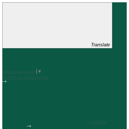
Translate
Select Language
▼
Få 10% på ditt första köp
Logga in