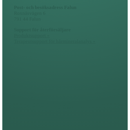
Post- och besöksadress Falun
Roxnäsvägen 6
791 44 Falun
Support för återförsäljare
Produktsupport »
Terapeutsupport för hårmineralanalys »
Handla tryggt