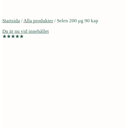
Startsida
/
Alla produkter
/
Selen 200 µg 90 kap
Du är nu vid innehållet
Denna produkt innehåller inga animaliska produkter
Vegan
Antiaging och longevity
Hjärta och kärl
Immunförsvar