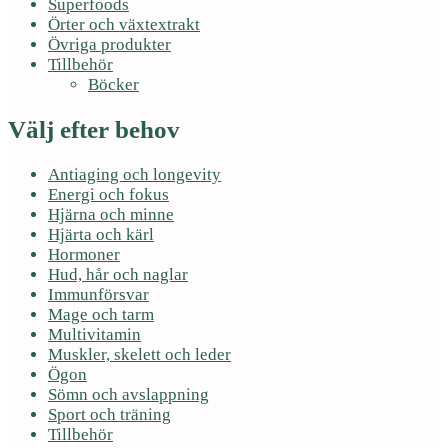
Superfoods
Örter och växtextrakt
Övriga produkter
Tillbehör
Böcker
Välj efter behov
Antiaging och longevity
Energi och fokus
Hjärna och minne
Hjärta och kärl
Hormoner
Hud, hår och naglar
Immunförsvar
Mage och tarm
Multivitamin
Muskler, skelett och leder
Ögon
Sömn och avslappning
Sport och träning
Tillbehör