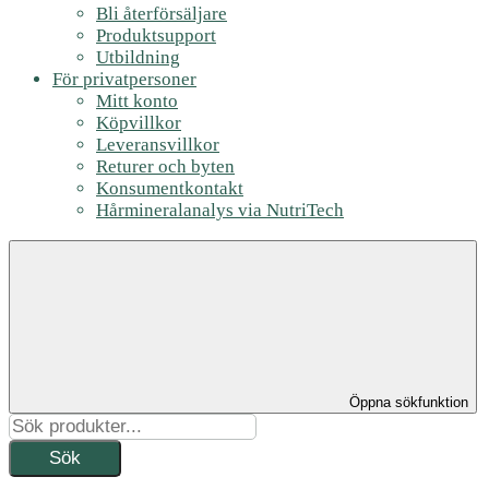
Bli återförsäljare
Produktsupport
Utbildning
För privatpersoner
Mitt konto
Köpvillkor
Leveransvillkor
Returer och byten
Konsumentkontakt
Hårmineralanalys via NutriTech
Öppna sökfunktion