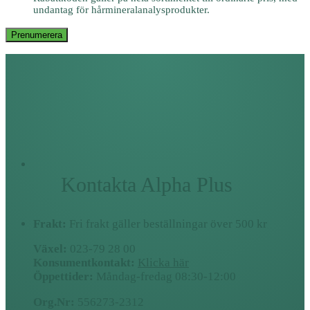
undantag för hårmineralanalysprodukter.
Prenumerera
Kontakta Alpha Plus
Frakt:
Fri frakt gäller beställningar över 500 kr
Växel:
023-79 28 00
Konsumentkontakt:
Klicka här
Öppettider:
Måndag-fredag 08:30-12:00
Org.Nr:
556273-2312