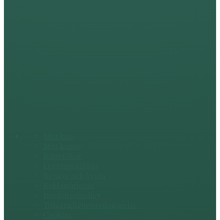
Mitt köp
Mitt konto
Köpvillkor
Leveransvillkor
Returer och byten
Reklamationer
Integritetspolicy
Tillgänglighetsredogörelse
Cookies