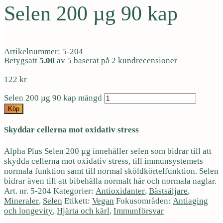
Selen 200 µg 90 kap
Artikelnummer: 5-204
Betygsatt
5.00
av 5 baserat på
2
kundrecensioner
122
kr
Selen 200 µg 90 kap mängd
Köp
Skyddar cellerna mot oxidativ stress
Alpha Plus Selen 200 µg innehåller selen som bidrar till att
skydda cellerna mot oxidativ stress, till immunsystemets
normala funktion samt till normal sköldkörtelfunktion. Selen
bidrar även till att bibehålla normalt hår och normala naglar.
Art. nr.
5-204
Kategorier:
Antioxidanter
,
Bästsäljare
,
Mineraler
,
Selen
Etikett:
Vegan
Fokusområden:
Antiaging
och longevity
,
Hjärta och kärl
,
Immunförsvar