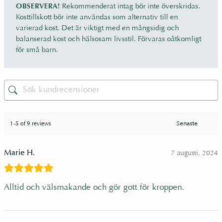
s
ä
OBSERVERA!
Rekommenderat intag bör inte överskridas.
Kosttillskott bör inte användas som alternativ till en
e
r
varierad kost. Det är viktigt med en mångsidig och
balanserad kost och hälsosam livsstil. Förvaras oåtkomligt
för små barn.
t
:
v
2
a
1
1-5 of 9 reviews
r
1
Marie H.
7 augusti, 2024
:
Alltid och välsmakande och gör gott för kroppen.
2
k