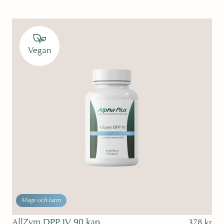
Vegan
Mage och tarm
AllZym DPP IV 90 kap
378
kr