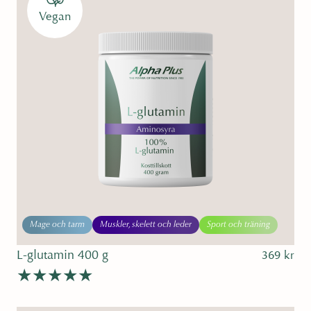
Vegan
Mage och tarm
Muskler, skelett och leder
Sport och träning
L-glutamin 400 g
369
kr
Betygsatt