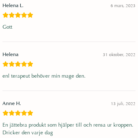
Helena L.
6 mars, 2023
6
r
4
.
Gott
Helena
31 oktober, 2022
k
enl terapeut behöver min mage den.
r
.
Anne H.
13 juli, 2022
En jättebra produkt som hjälper till och rensa ur kroppen.
Dricker den varje dag