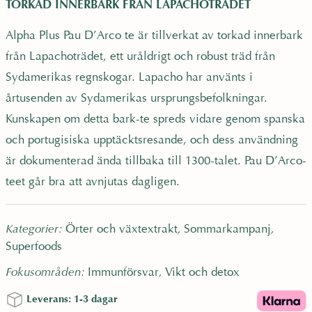
u
n
TORKAD INNERBARK FRÅN LAPACHOTRÄDET
D
´
r
u
Alpha Plus Pau D’Arco te är tillverkat av torkad innerbark
A
från Lapachoträdet, ett uråldrigt och robust träd från
r
s
v
c
Sydamerikas regnskogar. Lapacho har använts i
o
årtusenden av Sydamerikas ursprungsbefolkningar.
t
p
a
Kunskapen om detta bark-te spreds vidare genom spanska
é
och portugisiska upptäcktsresande, och dess användning
3
r
r
är dokumenterad ända tillbaka till 1300-talet. Pau D’Arco-
0
0
teet går bra att avnjutas dagligen.
g
u
a
m
Kategorier:
Örter och växtextrakt
,
Sommarkampanj
,
ä
n
n
Superfoods
n
g
Fokusområden:
Immunförsvar
,
Vikt och detox
g
d
d
Leverans: 1-3 dagar