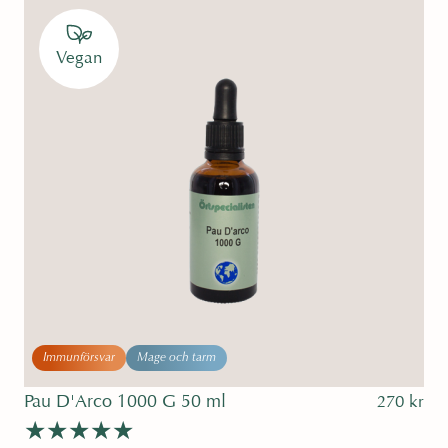
5.00
av 5
Vegan
Immunförsvar
Mage och tarm
Pau D'Arco 1000 G 50 ml
270
kr