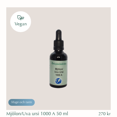
Betygsatt
5.00
av 5
Vegan
Mage och tarm
Mjölon/Uva ursi 1000 A 50 ml
270
kr