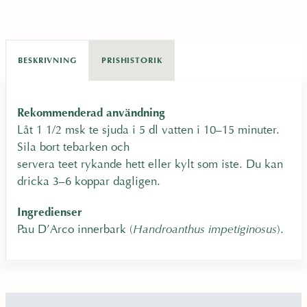
l
e
i
p
BESKRIVNING
PRISHISTORIK
g
r
Rekommenderad användning
Låt 1 1/2 msk te sjuda i 5 dl vatten i 10–15 minuter.
a
i
Sila bort tebarken och
servera teet rykande hett eller kylt som iste. Du kan
p
s
dricka 3–6 koppar dagligen.
Ingredienser
r
e
Pau D’Arco innerbark (
Handroanthus impetiginosus
).
i
t