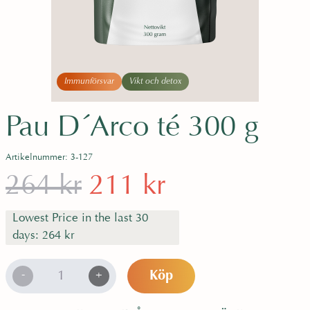
e
h
å
l
l
Immunförsvar
Vikt och detox
e
t
Pau D´Arco té 300 g
Artikelnummer: 3-127
D
D
264
kr
211
kr
Lowest Price in the last 30
e
e
days:
264
kr
t
t
P
-
+
Köp
a
u