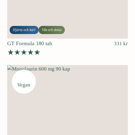
Hjärta och kärl
Vikt och detox
GT Formula 180 tab
331
kr
Betygsatt
4.62
av 5
Vegan