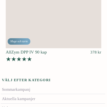
Mage och tarm
AllZym DPP IV 90 kap
378
kr
Betygsatt
4.78
av 5
VÄLJ EFTER KATEGORI
Sommarkampanj
Aktuella kampanjer