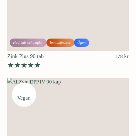
Hud, hår och naglar
Immunförsvar
Ögon
Zink Plus 90 tab
178
kr
Betygsatt
4.64
av 5
Vegan