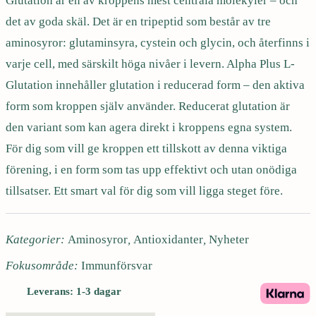
Glutation är en av kroppens mest centrala molekyler – och
l
det av goda skäl. Det är en tripeptid som består av tre
u
t
aminosyror: glutaminsyra, cystein och glycin, och återfinns i
a
varje cell, med särskilt höga nivåer i levern. Alpha Plus L-
t
Glutation innehåller glutation i reducerad form – den aktiva
i
form som kroppen själv använder. Reducerat glutation är
o
den variant som kan agera direkt i kroppens egna system.
n
2
För dig som vill ge kroppen ett tillskott av denna viktiga
5
förening, i en form som tas upp effektivt och utan onödiga
0
tillsatser. Ett smart val för dig som vill ligga steget före.
m
g
6
Kategorier:
Aminosyror
,
Antioxidanter
,
Nyheter
0
Fokusområde:
Immunförsvar
k
a
Leverans: 1-3 dagar
p