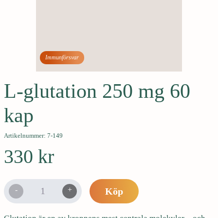
e
h
å
l
l
Immunförsvar
e
t
L-glutation 250 mg 60
kap
Artikelnummer: 7-149
330
kr
L
-
+
Köp
-
g