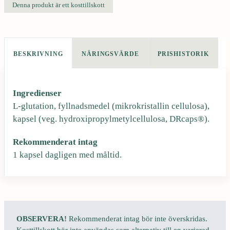
m
Denna produkt är ett kosttillskott
ä
n
g
d
BESKRIVNING
NÄRINGSVÄRDE
PRISHISTORIK
Ingredienser
L-glutation, fyllnadsmedel (mikrokristallin cellulosa),
kapsel (veg. hydroxipropylmetylcellulosa, DRcaps®).
Rekommenderat intag
1 kapsel dagligen med måltid.
OBSERVERA!
Rekommenderat intag bör inte överskridas.