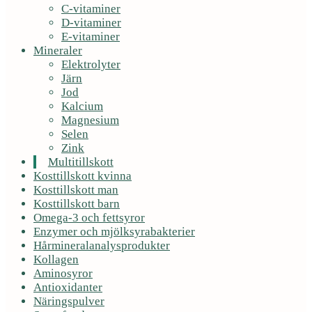
C-vitaminer
D-vitaminer
E-vitaminer
Mineraler
Elektrolyter
Järn
Jod
Kalcium
Magnesium
Selen
Zink
Multitillskott
Kosttillskott kvinna
Kosttillskott man
Kosttillskott barn
Omega-3 och fettsyror
Enzymer och mjölksyrabakterier
Hårmineralanalysprodukter
Kollagen
Aminosyror
Antioxidanter
Näringspulver