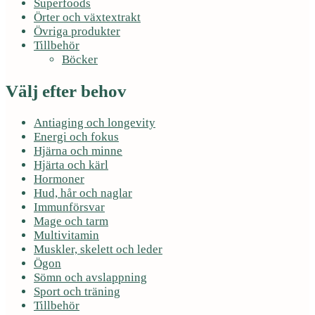
Superfoods
Örter och växtextrakt
Övriga produkter
Tillbehör
Böcker
Välj efter behov
Antiaging och longevity
Energi och fokus
Hjärna och minne
Hjärta och kärl
Hormoner
Hud, hår och naglar
Immunförsvar
Mage och tarm
Multivitamin
Muskler, skelett och leder
Ögon
Sömn och avslappning
Sport och träning
Tillbehör