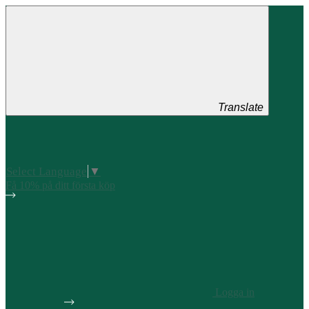
Translate
Select Language
▼
Få 10% på ditt första köp
Logga in