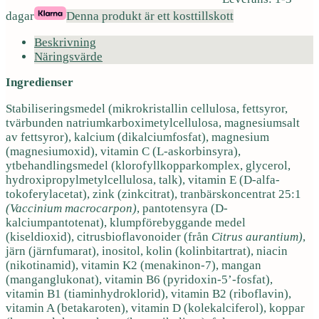
dagar
Denna produkt är ett kosttillskott
Beskrivning
Näringsvärde
Ingredienser
Stabiliseringsmedel (mikrokristallin cellulosa, fettsyror,
tvärbunden natriumkarboximetylcellulosa, magnesiumsalt
av fettsyror), kalcium (dikalciumfosfat), magnesium
(magnesiumoxid), vitamin C (L-askorbinsyra),
ytbehandlingsmedel (klorofyllkopparkomplex, glycerol,
hydroxipropylmetylcellulosa, talk), vitamin E (D-alfa-
tokoferylacetat), zink (zinkcitrat), tranbärskoncentrat 25:1
(Vaccinium macrocarpon)
, pantotensyra (D-
kalciumpantotenat), klumpförebyggande medel
(kiseldioxid), citrusbioflavonoider (från
Citrus aurantium)
,
järn (järnfumarat), inositol, kolin (kolinbitartrat), niacin
(nikotinamid), vitamin K2 (menakinon-7), mangan
(manganglukonat), vitamin B6 (pyridoxin-5’-fosfat),
vitamin B1 (tiaminhydroklorid), vitamin B2 (riboflavin),
vitamin A (betakaroten), vitamin D (kolekalciferol), koppar