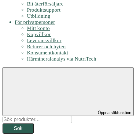
Bli återförsäljare
Produktsupport
Utbildning
För privatpersoner
Mitt konto
Köpvillkor
Leveransvillkor
Returer och byten
Konsumentkontakt
Hårmineralanalys via NutriTech
Öppna sökfunktion