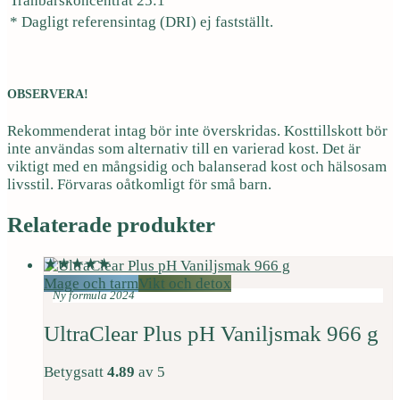
Tranbärskoncentrat 25:1
* Dagligt referensintag (DRI) ej fastställt.
OBSERVERA!
Rekommenderat intag bör inte överskridas. Kosttillskott bör
inte användas som alternativ till en varierad kost. Det är
viktigt med en mångsidig och balanserad kost och hälsosam
livsstil. Förvaras oåtkomligt för små barn.
Relaterade produkter
Mage och tarm
Vikt och detox
Ny formula 2024
UltraClear Plus pH Vaniljsmak 966 g
Betygsatt
4.89
av 5