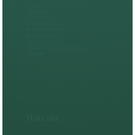
Mitt köp
Mitt konto
Köpvillkor
Leveransvillkor
Returer och byten
Reklamationer
Integritetspolicy
Tillgänglighetsredogörelse
Cookies
Hitta rätt