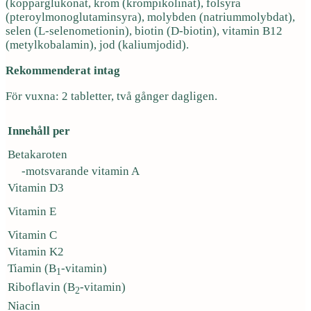
(kopparglukonat, krom (krompikolinat), folsyra
(pteroylmonoglutaminsyra), molybden (natriummolybdat),
selen (L-selenometionin), biotin (D-biotin), vitamin B12
(metylkobalamin), jod (kaliumjodid).
Rekommenderat intag
För vuxna: 2 tabletter, två gånger dagligen.
Innehåll per
Betakaroten
-motsvarande vitamin A
Vitamin D3
Vitamin E
Vitamin C
Vitamin K2
Tiamin (B
-vitamin)
1
Riboflavin (B
-vitamin)
2
Niacin