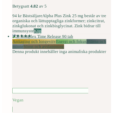
Betygsatt
4.82
av 5
94
kr
Bästsäljare
Alpha Plus Zink 25 mg består av tre
organiska och lättupptagliga zinkformer; zinkcitrat,
zinkglukonat och zinkbisglycinat. Zink bidrar till
immunsyste
Köp
Antiaging och longevity
Energi och fokus
Hjärna och
minne
Sömn och avslappning
Denna produkt innehåller inga animaliska produkter
Vegan