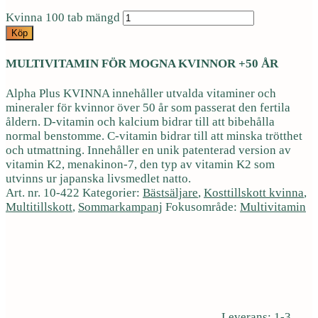
Kvinna 100 tab mängd
Köp
MULTIVITAMIN FÖR MOGNA KVINNOR +50 ÅR
Alpha Plus KVINNA innehåller utvalda vitaminer och
mineraler för kvinnor över 50 år som passerat den fertila
åldern. D-vitamin och kalcium bidrar till att bibehålla
normal benstomme. C-vitamin bidrar till att minska trötthet
och utmattning. Innehåller en unik patenterad version av
vitamin K2, menakinon-7, den typ av vitamin K2 som
utvinns ur japanska livsmedlet natto.
Art. nr.
10-422
Kategorier:
Bästsäljare
,
Kosttillskott kvinna
,
Multitillskott
,
Sommarkampanj
Fokusområde:
Multivitamin
Leverans: 1-3