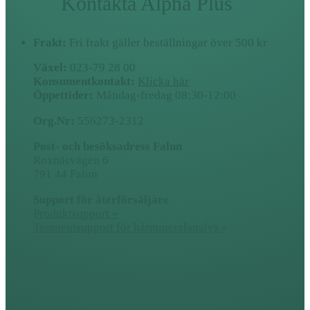
Kontakta Alpha Plus
Frakt:
Fri frakt gäller beställningar över 500 kr
Växel:
023-79 28 00
Konsumentkontakt:
Klicka här
Öppettider:
Måndag-fredag 08:30-12:00
Org.Nr:
556273-2312
Post- och besöksadress Falun
Roxnäsvägen 6
791 44 Falun
Support för återförsäljare
Produktsupport »
Terapeutsupport för hårmineralanalys »