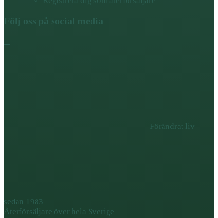
Registrera dig som återförsäljare
Följ oss på social media
Förändrat liv
sedan 1983
Återförsäljare över hela Sverige