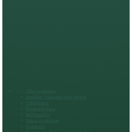
Alla produkter
Artiklar, hälsotips och recept
Utbildning
Produktfrågor
Miljöpolicy
Säkra produkter
Symboler