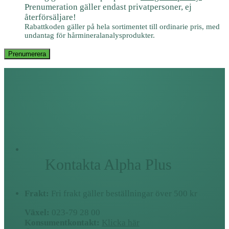
Prenumeration gäller endast privatpersoner, ej
återförsäljare!
Rabattkoden gäller på hela sortimentet till ordinarie pris, med
undantag för hårmineralanalysprodukter.
Prenumerera
Kontakta Alpha Plus
Frakt:
Fri frakt gäller beställningar över 500 kr
Växel:
023-79 28 00
Konsumentkontakt:
Klicka här