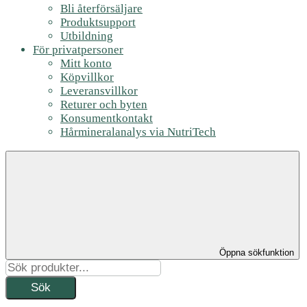
Bli återförsäljare
Produktsupport
Utbildning
För privatpersoner
Mitt konto
Köpvillkor
Leveransvillkor
Returer och byten
Konsumentkontakt
Hårmineralanalys via NutriTech
Öppna sökfunktion