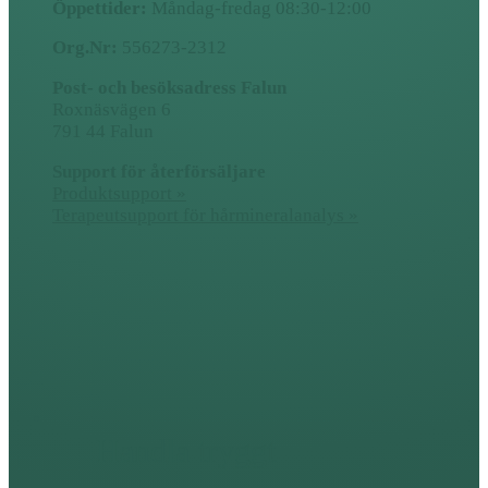
Öppettider:
Måndag-fredag 08:30-12:00
Org.Nr:
556273-2312
Post- och besöksadress Falun
Roxnäsvägen 6
791 44 Falun
Support för återförsäljare
Produktsupport »
Terapeutsupport för hårmineralanalys »
Handla tryggt