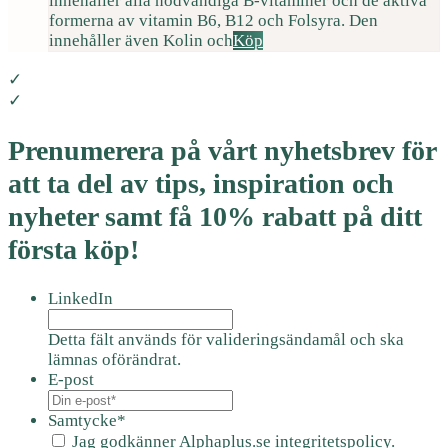
innehåller alla nödvändiga B-vitaminer och de aktiva
formerna av vitamin B6, B12 och Folsyra. Den
innehåller även Kolin och
Köp
✓
✓
Prenumerera på vårt nyhetsbrev för
att ta del av tips, inspiration och
nyheter samt få 10% rabatt på ditt
första köp!
LinkedIn
Detta fält används för valideringsändamål och ska
lämnas oförändrat.
E-post
Samtycke
*
Jag godkänner Alphaplus.se
integritetspolicy.