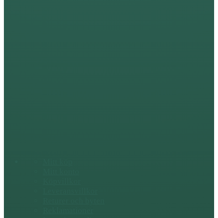
Mitt köp
Mitt konto
Köpvillkor
Leveransvillkor
Returer och byten
Reklamationer