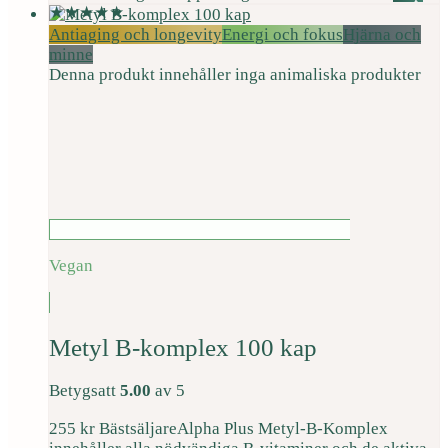
Antiaging och longevity
Energi och fokus
Hjärna och
minne
Denna produkt innehåller inga animaliska produkter
Vegan
Metyl B-komplex 100 kap
Betygsatt
5.00
av 5
255
kr
Bästsäljare
Alpha Plus Metyl-B-Komplex