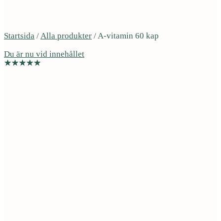
Startsida
/
Alla produkter
/
A-vitamin 60 kap
Du är nu vid innehållet
Denna produkt innehåller inga animaliska produkter
Vegan
Hud, hår och naglar
Immunförsvar
Ögon