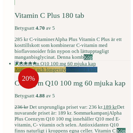
Vitamin C Plus 180 tab
Betygsatt
4.70
av 5
285
kr
C-vitaminer
Alpha Plus Vitamin C Plus är ett
kosttillskott som kombinerar C-vitamin med
bioflavonoider från nypon och lättupptagligt
manganbisglycinat. Denna komb
Köp
Antiaging och longevity
Hjärta och kärl
20%
Coenzym Q10 100 mg 60 mjuka kap
Betygsatt
4.88
av 5
236
kr
Det ursprungliga priset var: 236 kr.
189
kr
Det
nuvarande priset är: 189 kr.
Sommarkampanj
Alpha
Plus Coenzym Q10 100 mg innehåller Q10 med E-
vitamin, C- vitamin och selen. Antioxidanten Q10
finns naturligt i kroppens egna celler. Vitamin C
Köp