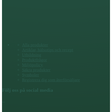
Alla produkter
Artiklar, hälsotips och recept
Utbildning
Produktfrågor
Miljöpolicy
Säkra produkter
Symboler
Registrera dig som återförsäljare
Följ oss på social media