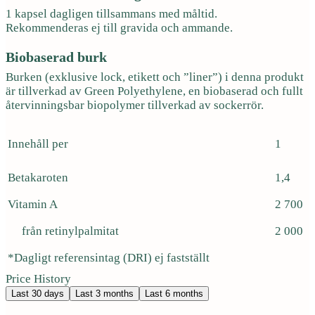
1 kapsel dagligen tillsammans med måltid.
Rekommenderas ej till gravida och ammande.
Biobaserad burk
Burken (exklusive lock, etikett och ”liner”) i denna produkt
är tillverkad av Green Polyethylene, en biobaserad och fullt
återvinningsbar biopolymer tillverkad av sockerrör.
Innehåll per
1
Betakaroten
1,4
Vitamin A
2 700
från retinylpalmitat
2 000
*Dagligt referensintag (DRI) ej fastställt
Price History
Last 30 days
Last 3 months
Last 6 months