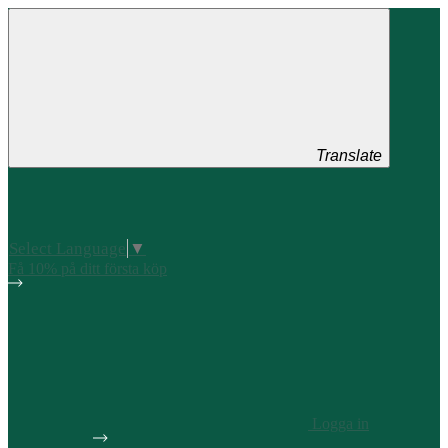
Translate
Select Language
▼
Få 10% på ditt första köp
Logga in