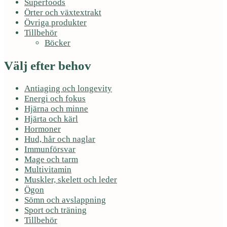
Superfoods
Örter och växtextrakt
Övriga produkter
Tillbehör
Böcker
Välj efter behov
Antiaging och longevity
Energi och fokus
Hjärna och minne
Hjärta och kärl
Hormoner
Hud, hår och naglar
Immunförsvar
Mage och tarm
Multivitamin
Muskler, skelett och leder
Ögon
Sömn och avslappning
Sport och träning
Tillbehör