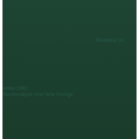
Förändrat liv
sedan 1983
Återförsäljare över hela Sverige