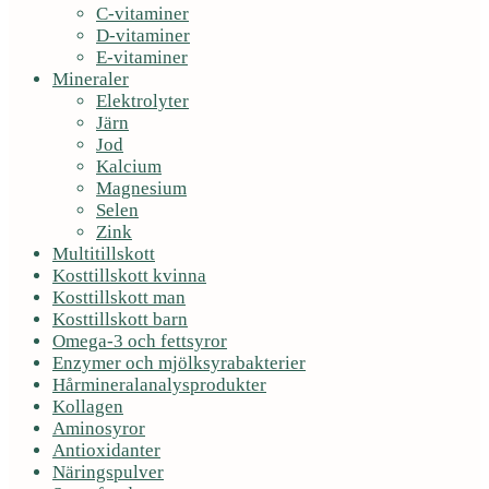
C-vitaminer
D-vitaminer
E-vitaminer
Mineraler
Elektrolyter
Järn
Jod
Kalcium
Magnesium
Selen
Zink
Multitillskott
Kosttillskott kvinna
Kosttillskott man
Kosttillskott barn
Omega-3 och fettsyror
Enzymer och mjölksyrabakterier
Hårmineralanalysprodukter
Kollagen
Aminosyror
Antioxidanter
Näringspulver