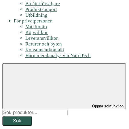
Bli återförsäljare
Produktsupport
Utbildning
För privatpersoner
Mitt konto
Köpvillkor
Leveransvillkor
Returer och byten
Konsumentkontakt
Hårmineralanalys via NutriTech
Öppna sökfunktion