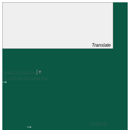
Translate
Select Language
▼
Få 10% på ditt första köp
Logga in