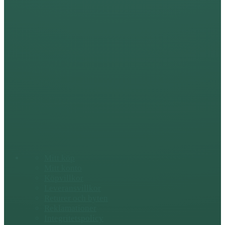
Mitt köp
Mitt konto
Köpvillkor
Leveransvillkor
Returer och byten
Reklamationer
Integritetspolicy