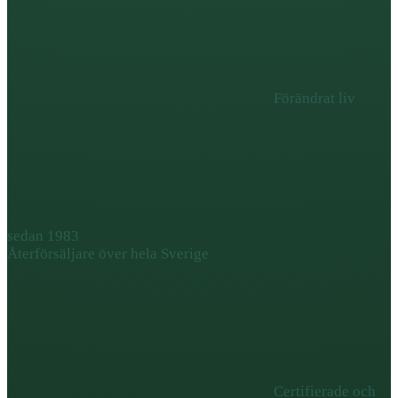
Förändrat liv
sedan 1983
Återförsäljare över hela Sverige
Certifierade och