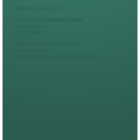
Org.Nr:
556273-2312
Post- och besöksadress Falun
Roxnäsvägen 6
791 44 Falun
Support för återförsäljare
Produktsupport »
Terapeutsupport för hårmineralanalys »
Handla tryggt