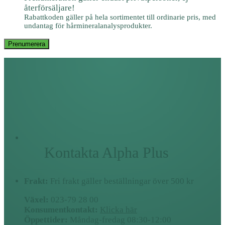
återförsäljare!
Rabattkoden gäller på hela sortimentet till ordinarie pris, med
undantag för hårmineralanalysprodukter.
Prenumerera
Kontakta Alpha Plus
Frakt:
Fri frakt gäller beställningar över 500 kr
Växel:
023-79 28 00
Konsumentkontakt:
Klicka här
Öppettider:
Måndag-fredag 08:30-12:00