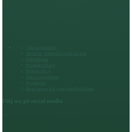
Alla produkter
Artiklar, hälsotips och recept
Utbildning
Produktfrågor
Miljöpolicy
Säkra produkter
Symboler
Registrera dig som återförsäljare
Följ oss på social media