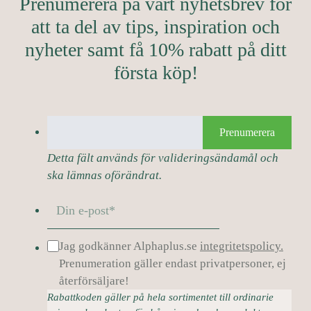
Prenumerera på vårt nyhetsbrev för
e
att ta del av tips, inspiration och
h
å
nyheter samt få 10% rabatt på ditt
l
första köp!
l
e
t
Prenumerera
Detta fält används för valideringsändamål och
ska lämnas oförändrat.
Jag godkänner Alphaplus.se
integritetspolicy.
Prenumeration gäller endast privatpersoner, ej
återförsäljare!
Rabattkoden gäller på hela sortimentet till ordinarie