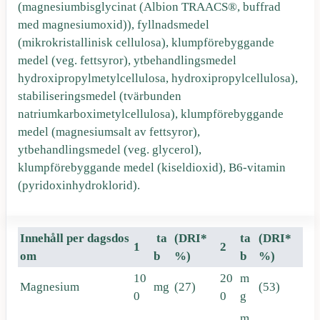
(magnesiumbisglycinat (Albion TRAACS®, buffrad
med magnesiumoxid)), fyllnadsmedel
(mikrokristallinisk cellulosa), klumpförebyggande
medel (veg. fettsyror), ytbehandlingsmedel
hydroxipropylmetylcellulosa, hydroxipropylcellulosa),
stabiliseringsmedel (tvärbunden
natriumkarboximetylcellulosa), klumpförebyggande
medel (magnesiumsalt av fettsyror),
ytbehandlingsmedel (veg. glycerol),
klumpförebyggande medel (kiseldioxid), B6-vitamin
(pyridoxinhydroklorid).
Innehåll per dagsdos
ta
(DRI*
ta
(DRI*
1
2
om
b
%)
b
%)
10
20
m
Magnesium
mg
(27)
(53)
0
0
g
m