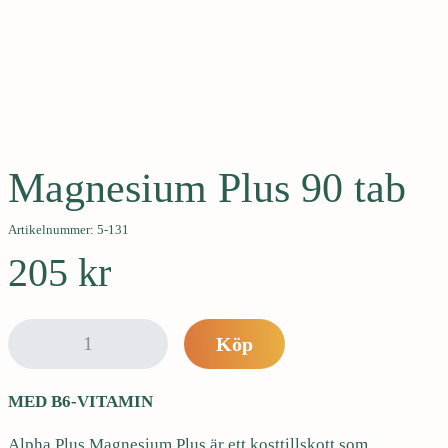
e
h
å
l
l
Hjärta och kärl
Muskler, skelett och leder
e
Sömn och avslappning
t
Magnesium Plus 90 tab
Artikelnummer: 5-131
205
kr
M
Köp
a
g
MED B6-VITAMIN
n
e
Alpha Plus Magnesium Plus är ett kosttillskott som