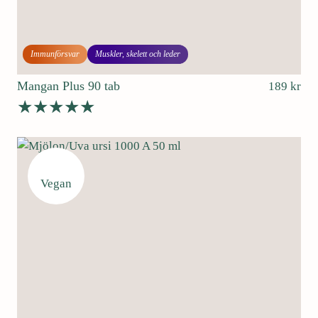
Immunförsvar
Muskler, skelett och leder
Mangan Plus 90 tab
189
kr
Betygsatt
4.50
av 5
Vegan