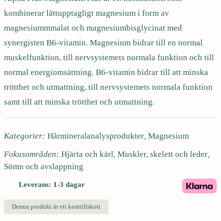
s
kombinerar lättupptagligt magnesium i form av
i
magnesiummmalat och magnesiumbisglycinat med
u
m
synergisten B6-vitamin. Magnesium bidrar till en normal
P
muskelfunktion, till nervsystemets normala funktion och till
l
normal energiomsättning. B6-vitamin bidrar till att minska
u
trötthet och utmattning, till nervsystemets normala funktion
s
samt till att minska trötthet och utmattning.
9
0
t
Kategorier:
Hårmineralanalysprodukter
,
Magnesium
a
b
Fokusområden:
Hjärta och kärl
,
Muskler, skelett och leder
,
m
Sömn och avslappning
ä
Leverans: 1-3 dagar
n
g
Denna produkt är ett kosttillskott
d