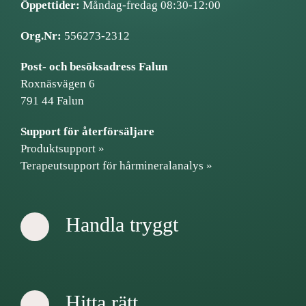
Öppettider:
Måndag-fredag 08:30-12:00
Org.Nr:
556273-2312
Post- och besöksadress Falun
Roxnäsvägen 6
791 44 Falun
Support för återförsäljare
Produktsupport »
Terapeutsupport för hårmineralanalys »
Handla tryggt
Hitta rätt