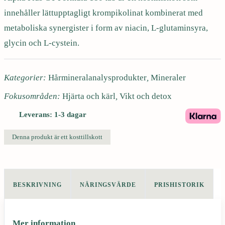
m
innehåller lättupptagligt krompikolinat kombinerat med
u
metaboliska synergister i form av niacin, L-glutaminsyra,
l
a
glycin och L-cystein.
1
8
Kategorier:
Hårmineralanalysprodukter
,
Mineraler
0
t
Fokusområden:
Hjärta och kärl
,
Vikt och detox
a
Leverans: 1-3 dagar
b
m
Denna produkt är ett kosttillskott
ä
n
g
d
BESKRIVNING
NÄRINGSVÄRDE
PRISHISTORIK
Mer information