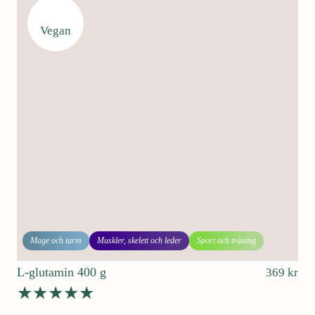
Vegan
Mage och tarm
Muskler, skelett och leder
Sport och träning
L-glutamin 400 g
369
kr