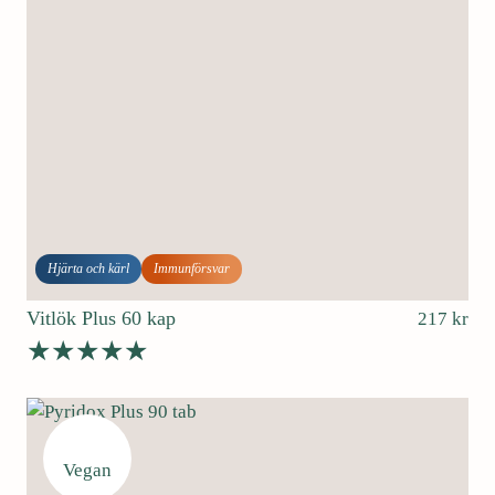
Hjärta och kärl
Immunförsvar
Vitlök Plus 60 kap
217
kr
Betygsatt
5.00
av 5
Vegan