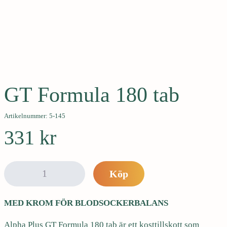
e
h
å
l
l
Hjärta och kärl
Vikt och detox
e
t
GT Formula 180 tab
Artikelnummer: 5-145
331
kr
G
Köp
T
F
MED KROM FÖR BLODSOCKERBALANS
o
r
Alpha Plus GT Formula 180 tab är ett kosttillskott som