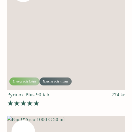
Energi och fokus
Hjärna och minne
Pyridox Plus 90 tab
274
kr
Betygsatt
4.80
av 5