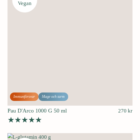
Vegan
Immunförsvar
Mage och tarm
Pau D'Arco 1000 G 50 ml
270
kr
Betygsatt
5.00
av 5