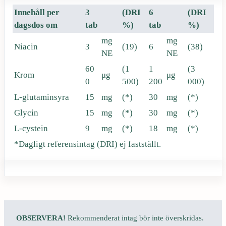
Innehåll per
3
(DRI
6
(DRI
dagsdos om
tab
%)
tab
%)
mg
mg
Niacin
3
(19)
6
(38)
NE
NE
60
(1
1
(3
Krom
μg
μg
0
500)
200
000)
L-glutaminsyra
15
mg
(*)
30
mg
(*)
Glycin
15
mg
(*)
30
mg
(*)
L-cystein
9
mg
(*)
18
mg
(*)
*Dagligt referensintag (DRI) ej fastställt.
OBSERVERA!
Rekommenderat intag bör inte överskridas.