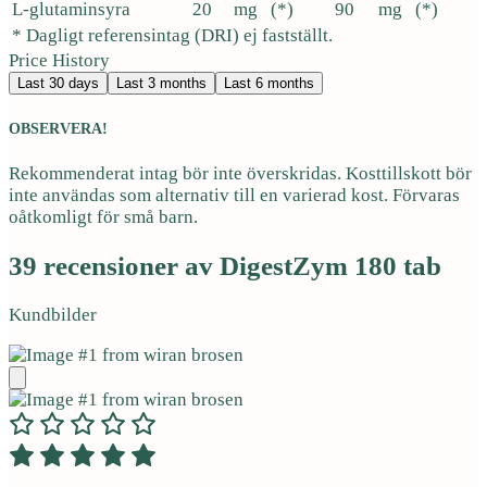
L-glutaminsyra
20
mg
(*)
90
mg
(*)
* Dagligt referensintag (DRI) ej fastställt.
Price History
Last 30 days
Last 3 months
Last 6 months
OBSERVERA!
Rekommenderat intag bör inte överskridas. Kosttillskott bör
inte användas som alternativ till en varierad kost. Förvaras
oåtkomligt för små barn.
39 recensioner av
DigestZym 180 tab
Kundbilder