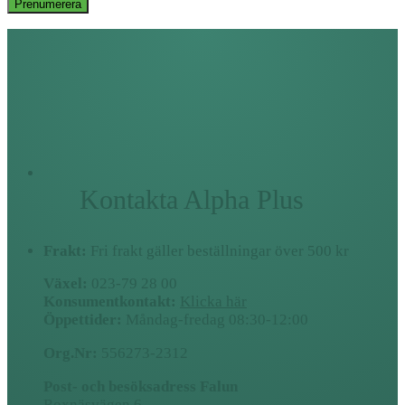
Prenumerera
Kontakta Alpha Plus
Frakt:
Fri frakt gäller beställningar över 500 kr
Växel:
023-79 28 00
Konsumentkontakt:
Klicka här
Öppettider:
Måndag-fredag 08:30-12:00
Org.Nr:
556273-2312
Post- och besöksadress Falun
Roxnäsvägen 6