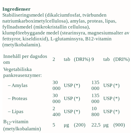
Ingredienser
Stabiliseringsmedel (dikalciumfosfat, tvärbunden
natriumkarboximetylcellulosa), amylas, proteas, lipas,
fyllnadsmedel (mikrokristallin cellulosa),
klumpförebyggande medel (stearinsyra, magnesiumsalter av
fettsyror, kiseldioxid), L-glutaminsyra, B12-vitamin
(metylkobalamin).
Innehåll per dagsdos
2
tab
(DRI%)
9
tab
(DRI%)
om
Vegetabiliska
pankreasenzymer:
30
135
– Amylas
USP
(*)
USP
(*)
000
000
30
135
– Proteas
USP
(*)
USP
(*)
000
000
2
10
– Lipas
USP
(*)
USP
(*)
400
800
B
-vitamin
12
5
μg
(200)
22,5
μg
(900)
(metylkobalamin)