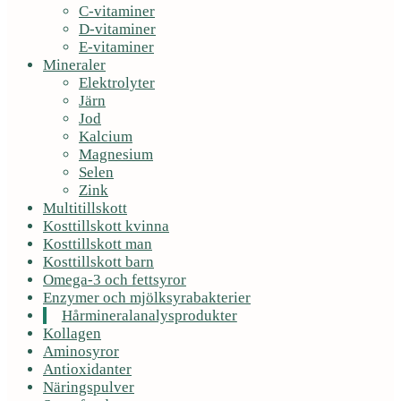
C-vitaminer
D-vitaminer
E-vitaminer
Mineraler
Elektrolyter
Järn
Jod
Kalcium
Magnesium
Selen
Zink
Multitillskott
Kosttillskott kvinna
Kosttillskott man
Kosttillskott barn
Omega-3 och fettsyror
Enzymer och mjölksyrabakterier
Hårmineralanalysprodukter
Kollagen
Aminosyror
Antioxidanter
Näringspulver