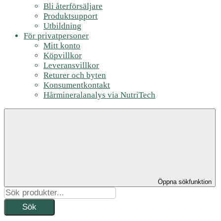
Bli återförsäljare
Produktsupport
Utbildning
För privatpersoner
Mitt konto
Köpvillkor
Leveransvillkor
Returer och byten
Konsumentkontakt
Hårmineralanalys via NutriTech
Öppna sökfunktion