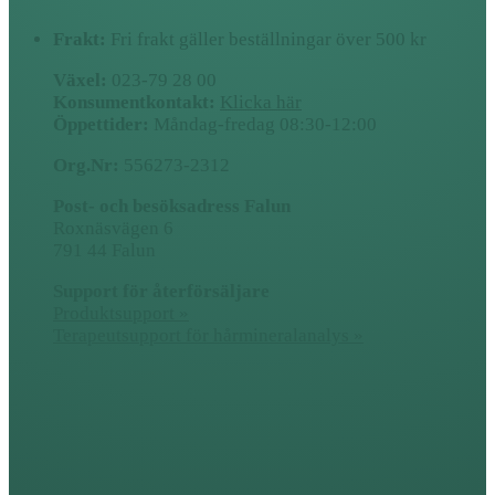
Frakt:
Fri frakt gäller beställningar över 500 kr
Växel:
023-79 28 00
Konsumentkontakt:
Klicka här
Öppettider:
Måndag-fredag 08:30-12:00
Org.Nr:
556273-2312
Post- och besöksadress Falun
Roxnäsvägen 6
791 44 Falun
Support för återförsäljare
Produktsupport »
Terapeutsupport för hårmineralanalys »