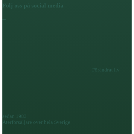
Följ oss på social media
Förändrat liv
sedan 1983
Återförsäljare över hela Sverige