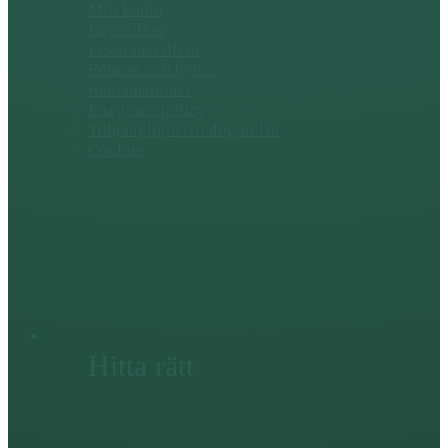
Mitt konto
Köpvillkor
Leveransvillkor
Returer och byten
Reklamationer
Integritetspolicy
Tillgänglighetsredogörelse
Cookies
Hitta rätt