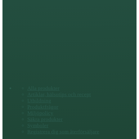
Alla produkter
Artiklar, hälsotips och recept
Utbildning
Produktfrågor
Miljöpolicy
Säkra produkter
Symboler
Registrera dig som återförsäljare