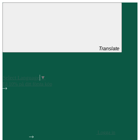
Translate
Select Language
▼
Få 10% på ditt första köp
Logga in